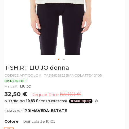
Vai
T-SHIRT LIU JO donna
all'inizio
CODICE ARTICOLO
TA5186JS923BIANCOLATTE-10105
della
galleria
DISPONIBILE
di
Marca
LIU JO
immagini
32,50 €
65,00 €
Regular Price
PRIMAVERA-ESTATE
STAGIONE:
Colore
biancolatte 10105