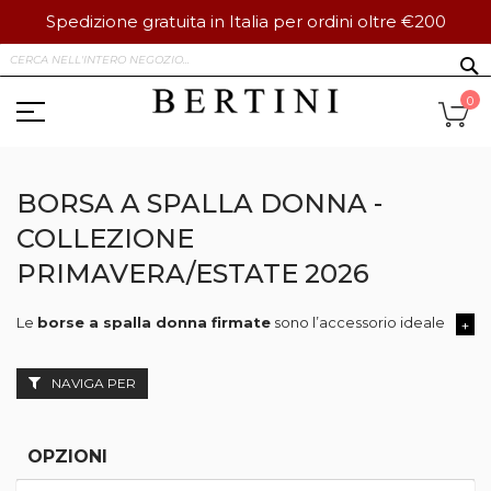
Spedizione gratuita in Italia per ordini oltre €200
Salta
S
al
contenuto
Ca
0
BORSA A SPALLA DONNA -
COLLEZIONE
PRIMAVERA/ESTATE 2026
Le
borse a spalla donna firmate
sono l’accessorio ideale per chi
+
La selezione raccoglie le migliori
borse a spalla da donna
delle 
Le borse firmate
Coccinelle
raccontano una femminilità sofisticata 
NAVIGA PER
Ogni borsa a spalla nasce per diventare protagonista del guardaroba
OPZIONI