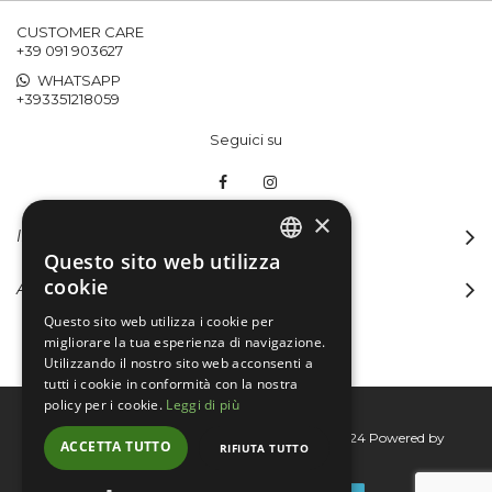
CUSTOMER CARE
+39 091 903627
WHATSAPP
+393351218059
Seguici su
×
INFORMAZIONI
Questo sito web utilizza
ITALIAN
cookie
ACCOUNT
ENGLISH
Questo sito web utilizza i cookie per
migliorare la tua esperienza di navigazione.
Utilizzando il nostro sito web acconsenti a
tutti i cookie in conformità con la nostra
policy per i cookie.
Leggi di più
Bertini group srl © 2015-2026 - P.I. 06076830824
Powered by
ACCETTA TUTTO
RIFIUTA TUTTO
Connecta