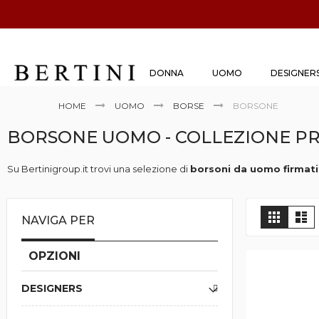
DONNA
UOMO
DESIGNER
HOME
UOMO
BORSE
BORSONE
BORSONE UOMO - COLLEZIONE PR
Su Bertinigroup.it trovi una selezione di
borsoni da uomo firmati
Mostr
Griglia
Lis
NAVIGA PER
come
OPZIONI
DESIGNERS