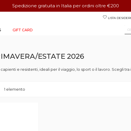
Spedizione gratuita in Italia per ordini oltre €200
Salta
LISTA DESIDERI
al
contenuto
S
GIFT CARD
IMAVERA/ESTATE 2026
capienti e resistenti, ideali per il viaggio, lo sport o il lavoro. Scegli 
a
ta
1
elemento