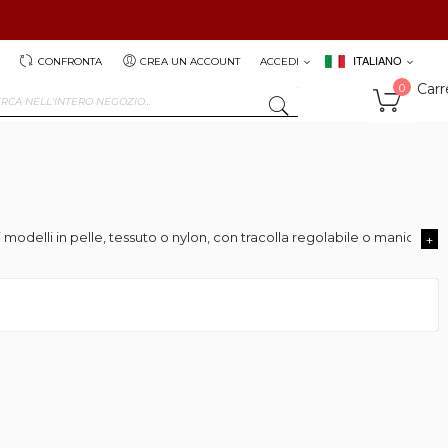
ITALIANO
CONFRONTA
CREA UN ACCOUNT
ACCEDI
Carr
0
SEARCH
tra i modelli in pelle, tessuto o nylon, con tracolla regolabile o manici i
+