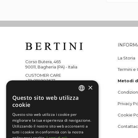
INFORM
La Storia
Corso Butera, 465
90011, Bagheria (PA) - Italia
Termini e 
CUSTOMER CARE
+39 091 903627
Metodi 
×
WHATSAPP
Condizioni
+393351218059
Questo sito web utilizza
ITALIAN
cookie
Privacy Po
ENGLISH
Questo sito web utilizza i cookie per
Cookie Po
Seguici su
migliorare la tua esperienza di navigazione.
Utilizzando il nostro sito web acconsenti a
Contattac
tutti i cookie in conformità con la nostra
policy per i cookie.
Leggi di più