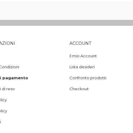
AZIONI
ACCOUNT
Il mio Account
Condizioni
Lista desideri
di pagamento
Confronto prodotti
 di reso
Checkout
licy
licy
i