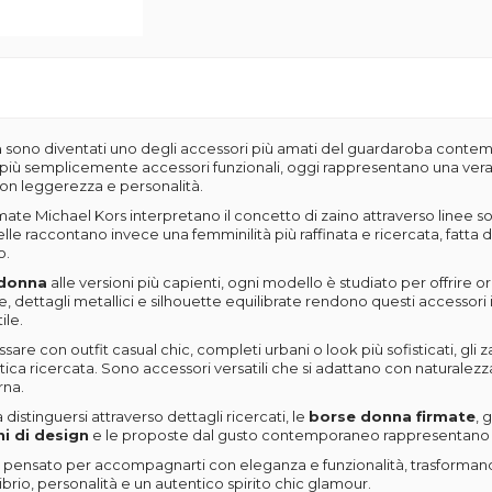
a
sono diventati uno degli accessori più amati del guardaroba contem
n più semplicemente accessori funzionali, oggi rappresentano una ve
con leggerezza e personalità.
ate Michael Kors interpretano il concetto di zaino attraverso linee sofi
le raccontano invece una femminilità più raffinata e ricercata, fatta di
o.
 donna
alle versioni più capienti, ogni modello è studiato per offrire 
te, dettagli metallici e silhouette equilibrate rendono questi accessor
ile.
ssare con outfit casual chic, completi urbani o look più sofisticati, g
ica ricercata. Sono accessori versatili che si adattano con naturalezz
rna.
 distinguersi attraverso dettagli ricercati, le
borse donna firmate
, g
ni di design
e le proposte dal gusto contemporaneo rappresentano u
pensato per accompagnarti con eleganza e funzionalità, trasformand
librio, personalità e un autentico spirito chic glamour.