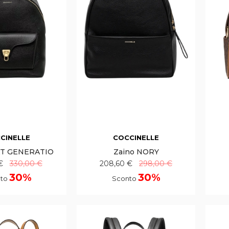
CINELLE
COCCINELLE
AT GENERATIO
Zaino NORY
€
330,00 €
208,60 €
298,00 €
30%
30%
nto
Sconto