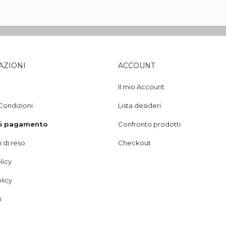
AZIONI
ACCOUNT
Il mio Account
Condizioni
Lista desideri
di pagamento
Confronto prodotti
 di reso
Checkout
licy
licy
i