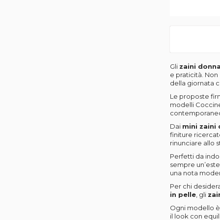
Gli
zaini donn
e praticità. No
della giornata 
Le proposte firm
modelli Coccinel
contemporane
Dai
mini zaini
finiture ricerca
rinunciare allo st
Perfetti da indo
sempre un’estet
una nota mode
Per chi desidera
in pelle
, gli
zai
Ogni modello è 
il look con equi