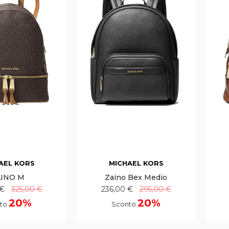
AEL KORS
MICHAEL KORS
INO M
Zaino Bex Medio
 €
325,00 €
236,00 €
295,00 €
20%
20%
to
Sconto