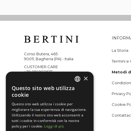
INFORM
La Storia
Corso Butera, 465
90011, Bagheria (PA) - Italia
Termini e 
CUSTOMER CARE
+39 091 903627
Metodi 
×
WHATSAPP
Condizioni
+393351218059
Questo sito web utilizza
ITALIAN
cookie
Privacy Po
ENGLISH
Questo sito web utilizza i cookie per
Cookie Po
Seguici su
migliorare la tua esperienza di navigazione.
Utilizzando il nostro sito web acconsenti a
Contattac
tutti i cookie in conformità con la nostra
policy per i cookie.
Leggi di più