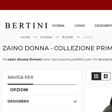
DONNA
UOMO
DESIGNER
HOME
DONNA
BORSE
ZAINO
ZAINO DONNA - COLLEZIONE PRI
Gli
zaini donna firmati
sono l’accessorio perfetto per chi desidera u
Dalle linee minimal ai modelli più strutturati, ogni proposta nasce pe
Tra
zaini eleganti donna
, modelli compatti, versioni capienti e p
Mostr
Griglia
Lis
NAVIGA PER
come
Perfetti per chi ricerca
borse zaino donna
,
accessori donna fir
OPZIONI
DESIGNERS