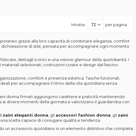
Mostra
per pagina
poraneo grazie alla loro capacità di combinare eleganza, comfort
ra dichiarazione di stile, pensata per accompagnare ogni momento
sticate, dettagli iconici e una visione glamour della quotidianità. I
 materiali selezionati, costruzioni curate e design dal fascino
organizzazione, comfort e presenza estetica. Tasche funzionali,
i ideali per accompagnare il ritmo della vita quotidiana senza
li zaini donna firmati aggiungono carattere e praticità mantenendo
a ai diversi momenti della giornata e valorizzano il guardaroba con
li
zaini eleganti donna
, gli
accessori fashion donna
, gli
zaini
na scelta capace di coniugare qualità e tendenza.
o un accessorio quotidiano in un elemento distintivo che completa