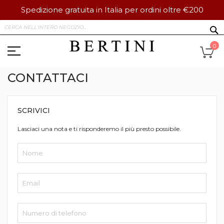
Spedizione gratuita in Italia per ordini oltre €200
Salta
S
al
contenuto
Ca
0
CONTATTACI
SCRIVICI
Lasciaci una nota e ti risponderemo il più presto possibile.