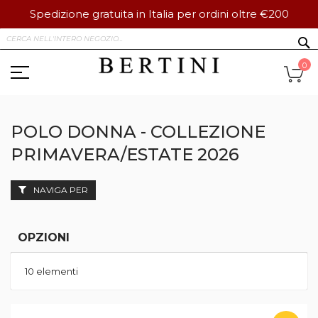
Spedizione gratuita in Italia per ordini oltre €200
Salta
S
al
contenuto
Ca
0
POLO DONNA - COLLEZIONE
PRIMAVERA/ESTATE 2026
NAVIGA PER
OPZIONI
10
elementi