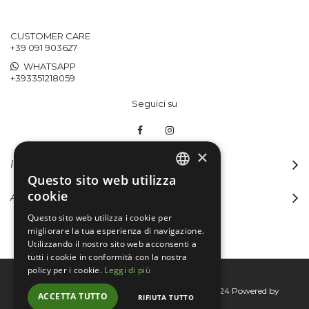
CUSTOMER CARE
+39 091 903627
WHATSAPP
+393351218059
Seguici su
×
INFORMAZIONI
Questo sito web utilizza
ITALIAN
cookie
ACCOUNT
ENGLISH
Questo sito web utilizza i cookie per
migliorare la tua esperienza di navigazione.
Utilizzando il nostro sito web acconsenti a
tutti i cookie in conformità con la nostra
policy per i cookie.
Leggi di più
Bertini group srl © 2015-2026 - P.I. 06076830824
Powered by
ACCETTA TUTTO
RIFIUTA TUTTO
Connecta