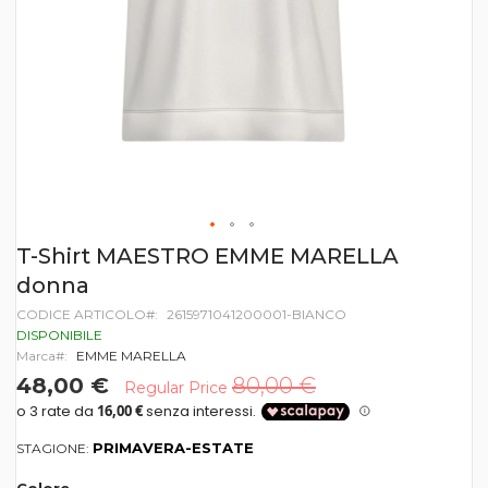
Vai
T-Shirt MAESTRO EMME MARELLA
all'inizio
donna
della
galleria
CODICE ARTICOLO
2615971041200001-BIANCO
di
DISPONIBILE
immagini
Marca
EMME MARELLA
48,00 €
80,00 €
Regular Price
PRIMAVERA-ESTATE
STAGIONE: