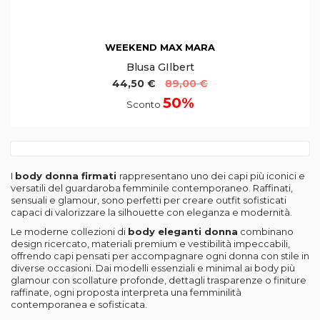
WEEKEND MAX MARA
Blusa GIlbert
44,50 €
89,00 €
50%
Sconto
I
body donna firmati
rappresentano uno dei capi più iconici e
versatili del guardaroba femminile contemporaneo. Raffinati,
sensuali e glamour, sono perfetti per creare outfit sofisticati
capaci di valorizzare la silhouette con eleganza e modernità.
Le moderne collezioni di
body eleganti donna
combinano
design ricercato, materiali premium e vestibilità impeccabili,
offrendo capi pensati per accompagnare ogni donna con stile in
diverse occasioni. Dai modelli essenziali e minimal ai body più
glamour con scollature profonde, dettagli trasparenze o finiture
raffinate, ogni proposta interpreta una femminilità
contemporanea e sofisticata.