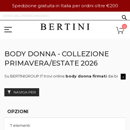
Spedizione gratuita in Italia per ordini oltre €200
Salta
S
al
contenuto
Ca
0
BODY DONNA - COLLEZIONE
PRIMAVERA/ESTATE 2026
Su BERTINIGROUP.IT trovi online
body donna firmati
dai brand di
+
Su Bertini Group trovi online una selezione esclusiva di
body donna
Perfetti da indossare con pantaloni sartoriali, jeans o gonne a vita al
NAVIGA PER
I modelli presenti su Bertini Group combinano comfort, sensualità 
OPZIONI
7
elementi