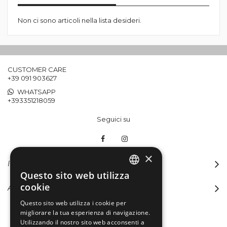
Non ci sono articoli nella lista desideri.
CUSTOMER CARE
+39 091 903627
WHATSAPP
+393351218059
Seguici su
×
INFORMAZIONI
Questo sito web utilizza
ITALIAN
cookie
ACCOUNT
ENGLISH
Questo sito web utilizza i cookie per
migliorare la tua esperienza di navigazione.
Utilizzando il nostro sito web acconsenti a