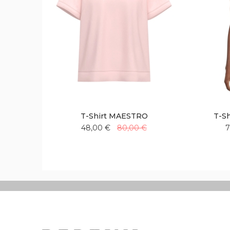
T-Shirt MAESTRO
T-Sh
48,00 €
80,00 €
7
Aggiungi
Aggiungi
alla
al
lista
confronto
desideri