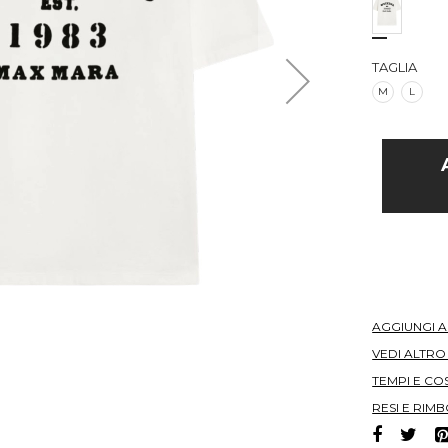
TAGLIA
M
L
AGGIUNGI 
VEDI ALTR
TEMPI E COS
RESI E RIMB