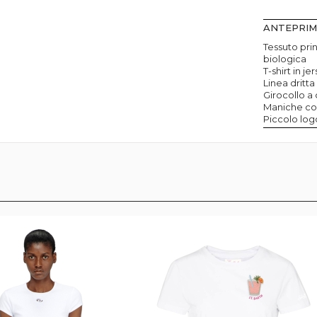
ANTEPRI
Tessuto pri
biologica
T-shirt in j
Linea dritta
Girocollo a
Maniche cor
Piccolo logo