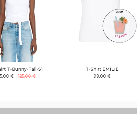
irt T-Bunny-Tail-S1
T-Shirt EMILIE
5,00 €
125,00 €
99,00 €
Aggiungi
Aggiungi
Aggiungi
Aggiungi
alla
al
alla
al
lista
confronto
lista
confronto
desideri
desideri