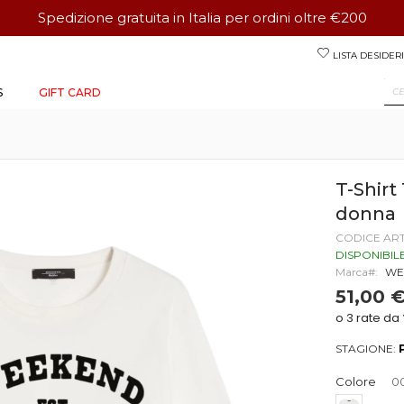
Spedizione gratuita in Italia per ordini oltre €200
Salta
LISTA DESIDERI
al
contenuto
S
GIFT CARD
T-Shir
donna
CODICE AR
DISPONIBIL
Marca
WE
51,00 
STAGIONE:
Colore
0