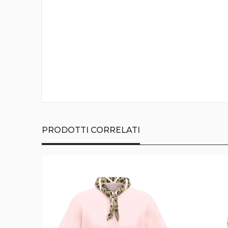
della
galleria
di
immagini
PRODOTTI CORRELATI