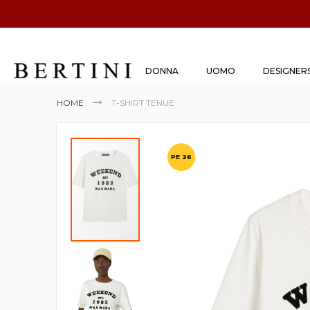
DONNA
UOMO
DESIGNER
HOME
T-SHIRT TENUE
Vai
alla
PE 26
fine
della
galleria
di
immagini