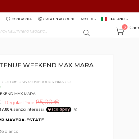
ITALIANO
CONFRONTA
CREA UN ACCOUNT
ACCEDI
Carr
0
SEARCH
t TENUE WEEKEND MAX MARA
TICOLO
2615971051600006-BIANCO
E
EKEND MAX MARA
€
85,00 €
Regular Price
PRIMAVERA-ESTATE
06 bianco