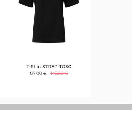
T-Shirt STREPITOSO
87,00 €
145,00 €
Aggiungi
Aggiungi
alla
al
lista
confronto
desideri