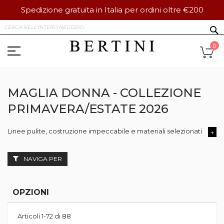
Spedizione gratuita in Italia per ordini oltre €200
Salta
S
al
contenuto
Ca
0
MAGLIA DONNA - COLLEZIONE
PRIMAVERA/ESTATE 2026
Linee pulite, costruzione impeccabile e materiali selezionati defin
+
Dai modelli più strutturati alle versioni leggere e fluide, la
maglieri
Le collezioni firmate Liu Jo, Elisabetta Franchi, Weekend Max Mara,
NAVIGA PER
Scopri
maglie donna eleganti
,
maglieria donna firmata
,
pul
OPZIONI
Articoli
1
-
72
di
88