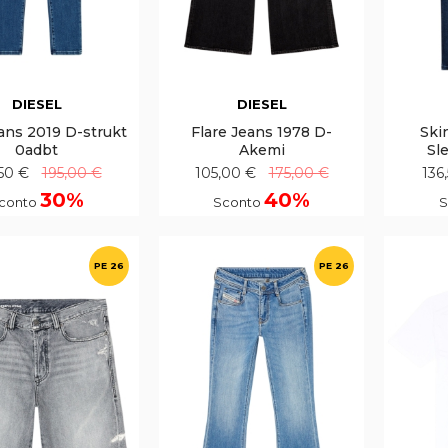
DIESEL
DIESEL
ans 2019 D-strukt
Flare Jeans 1978 D-
Ski
0adbt
Akemi
Sl
50 €
195,00 €
105,00 €
175,00 €
136
30%
40%
conto
Sconto
S
PE 26
PE 26