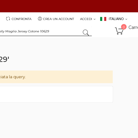
ITALIANO
CONFRONTA
CREA UN ACCOUNT
ACCEDI
Carr
0
SEARCH
29'
iata la query.