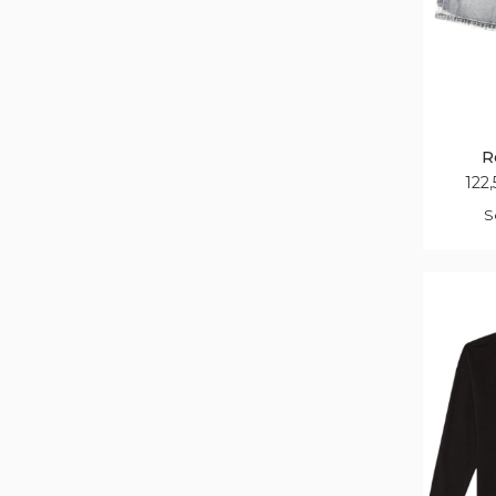
R
122,
S