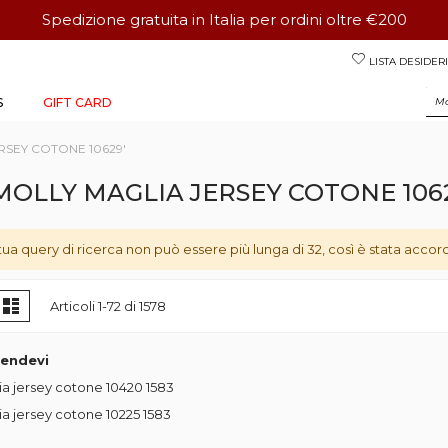
Spedizione gratuita in Italia per ordini oltre €200
Salta
LISTA DESIDERI
al
contenuto
S
GIFT CARD
ERSEY COTONE 10629'
'MOLLY MAGLIA JERSEY COTONE 106
tua query di ricerca non può essere più lunga di 32, così è stata accorc
ostra
glia
Lista
Articoli
1
-
72
di
1578
come
tendevi
ia jersey cotone 10420
1583
ia jersey cotone 10225
1583