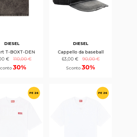
DIESEL
DIESEL
irt T-BOXT-DEN
Cappello da baseball
00 €
110,00 €
63,00 €
90,00 €
30%
30%
conto
Sconto
PE 26
PE 26