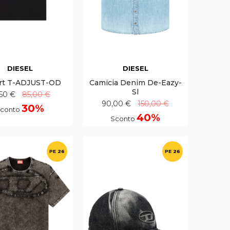
DIESEL
DIESEL
irt T-ADJUST-OD
Camicia Denim De-Eazy-
Sl
,50 €
85,00 €
90,00 €
150,00 €
30%
conto
40%
Sconto
PE 26
PE 26