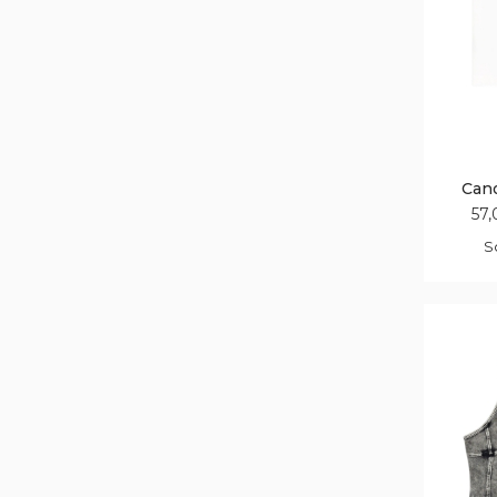
Can
57,
S