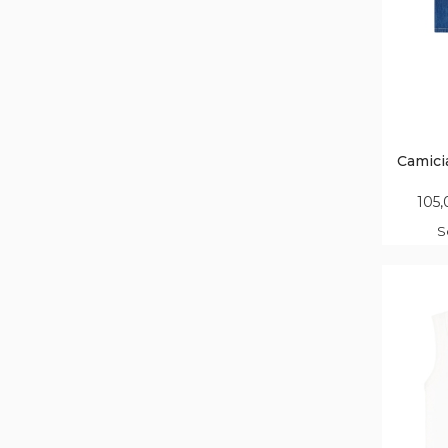
Camici
105,
S