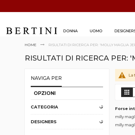
DONNA
UOMO
DESIGNER
HOME
RISULTATI DI RICERCA PER: 'MOLLY MAGLIA J
RISULTATI DI RICERCA PER: 
La 
NAVIGA PER
M
Gri
OPZIONI
CATEGORIA
Forse in
milly magl
DESIGNERS
milly magl