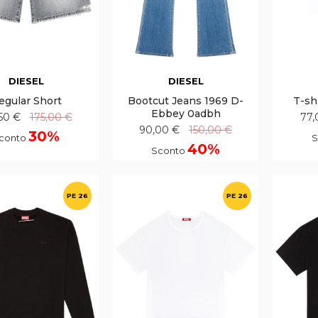
DIESEL
DIESEL
egular Short
Bootcut Jeans 1969 D-
T-sh
Ebbey 0adbh
50 €
175,00 €
77,
90,00 €
150,00 €
30%
conto
S
40%
Sconto
PE 26
PE 26