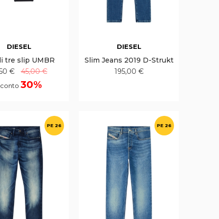
DIESEL
DIESEL
di tre slip UMBR
Slim Jeans 2019 D-Strukt
,50 €
45,00 €
195,00 €
30%
conto
PE 26
PE 26