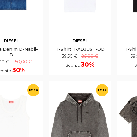
DIESEL
DIESEL
a Denim D-Nabil-
T-Shirt T-ADJUST-OD
T-Sh
D
59,50 €
85,00 €
59
00 €
150,00 €
30%
Sconto
S
30%
conto
PE 26
PE 26