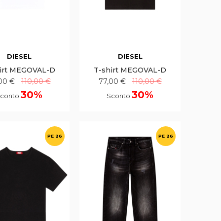
DIESEL
DIESEL
irt MEGOVAL-D
T-shirt MEGOVAL-D
00 €
110,00 €
77,00 €
110,00 €
30%
30%
conto
Sconto
PE 26
PE 26