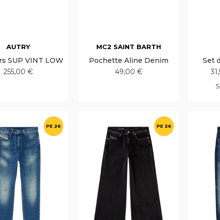
AUTRY
MC2 SAINT BARTH
rs SUP VINT LOW
Pochette Aline Denim
Set 
255,00 €
49,00 €
31
S
PE 26
PE 26