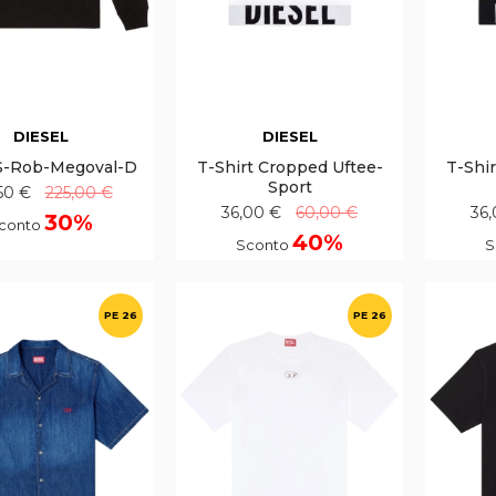
DIESEL
DIESEL
S-Rob-Megoval-D
T-Shirt Cropped Uftee-
T-Shi
Sport
50 €
225,00 €
36,00 €
60,00 €
36
30%
conto
40%
Sconto
S
PE 26
PE 26