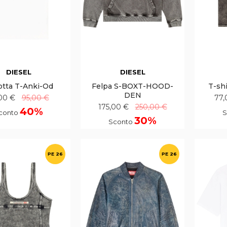
DIESEL
DIESEL
otta T-Anki-Od
Felpa S-BOXT-HOOD-
T-sh
DEN
00 €
95,00 €
77,
175,00 €
250,00 €
40%
conto
S
30%
Sconto
PE 26
PE 26