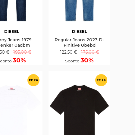
DIESEL
DIESEL
nny Jeans 1979
Regular Jeans 2023 D-
eenker 0adbm
Finitive 0bebd
,50 €
195,00 €
122,50 €
175,00 €
30%
30%
conto
Sconto
PE 26
PE 26