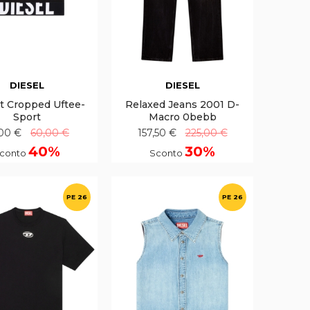
DIESEL
DIESEL
rt Cropped Uftee-
Relaxed Jeans 2001 D-
Sport
Macro 0bebb
,00 €
60,00 €
157,50 €
225,00 €
40%
30%
conto
Sconto
PE 26
PE 26