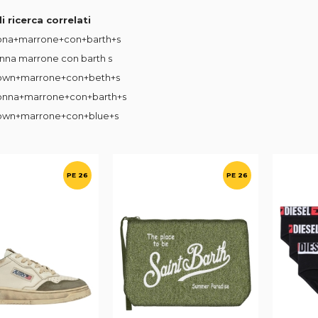
i ricerca correlati
ona+marrone+con+barth+s
nna marrone con barth s
own+marrone+con+beth+s
onna+marrone+con+barth+s
own+marrone+con+blue+s
PE 26
PE 26