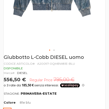
Vai
Giubbotto L-Cobb DIESEL uomo
all'inizio
CODICE ARTICOLO
A20097-0QMBW81E-BLU
della
galleria
DISPONIBILE
di
Marca
DIESEL
immagini
556,50 €
795,00 €
Regular Price
PRIMAVERA-ESTATE
STAGIONE:
Colore
81e blu