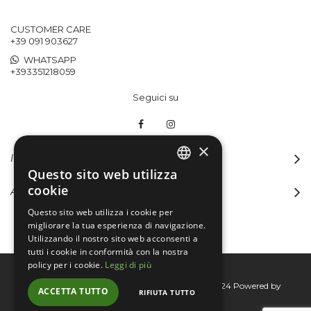
CUSTOMER CARE
+39 091 903627
WHATSAPP
+393351218059
Seguici su
×
INFORMAZIONI
Questo sito web utilizza
ITALIAN
cookie
ACCOUNT
ENGLISH
Questo sito web utilizza i cookie per
migliorare la tua esperienza di navigazione.
Utilizzando il nostro sito web acconsenti a
tutti i cookie in conformità con la nostra
policy per i cookie.
Leggi di più
Bertini group srl © 2015-2026 - P.I. 06076830824
Powered by
ACCETTA TUTTO
RIFIUTA TUTTO
Connecta