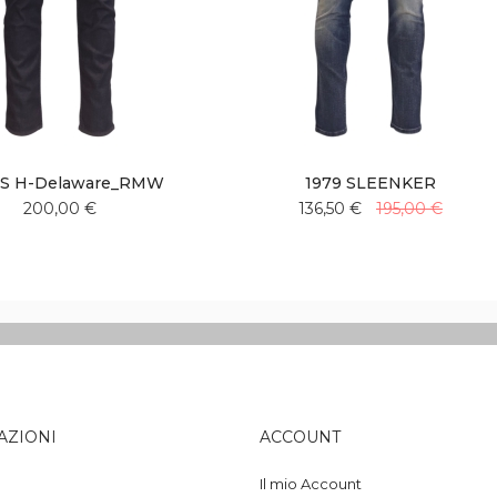
S H-Delaware_RMW
1979 SLEENKER
200,00 €
136,50 €
195,00 €
Aggiungi
Aggiungi
Aggiungi
Aggiungi
alla
al
alla
al
lista
confronto
lista
confronto
desideri
desideri
AZIONI
ACCOUNT
Il mio Account