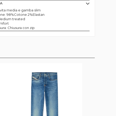
MA
n vita media e gamba slim
ne: 98%Cotone 2%Elastan
Medium treated
mfort
sura: Chiusura con zip