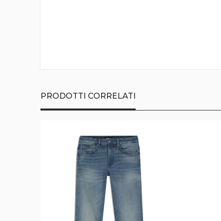
della
galleria
di
immagini
PRODOTTI CORRELATI