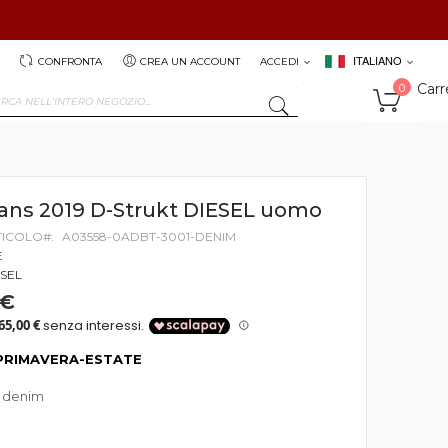
ITALIANO
CONFRONTA
CREA UN ACCOUNT
ACCEDI
Carr
0
SEARCH
eans 2019 D-Strukt DIESEL uomo
TICOLO
A03558-0ADBT-3001-DENIM
E
ESEL
 €
PRIMAVERA-ESTATE
1 denim