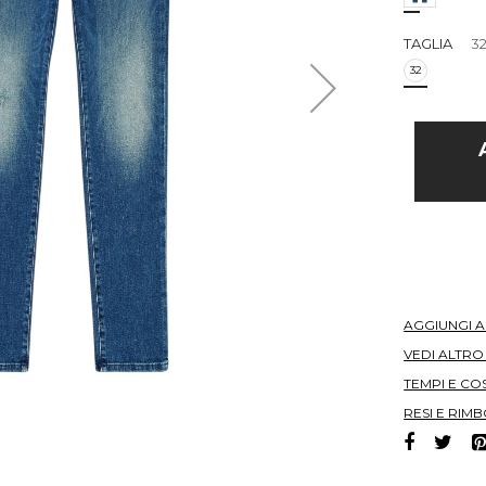
TAGLIA
3
32
AGGIUNGI 
VEDI ALTR
TEMPI E COS
RESI E RIMB