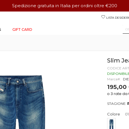
Spedizione gratuita in Italia per ordini oltre €200
Salta
LISTA DESIDERI
al
contenuto
S
GIFT CARD
Slim J
CODICE AR
DISPONIBIL
Marca
DI
195,00
STAGIONE:
Colore
0