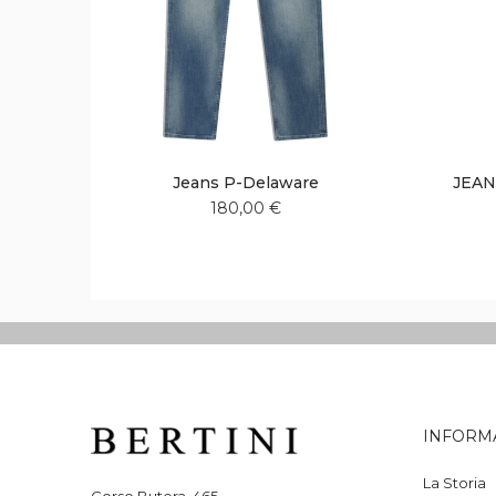
Jeans P-Delaware
JEAN
180,00 €
Aggiungi
Aggiungi
alla
al
lista
confronto
desideri
INFORM
La Storia