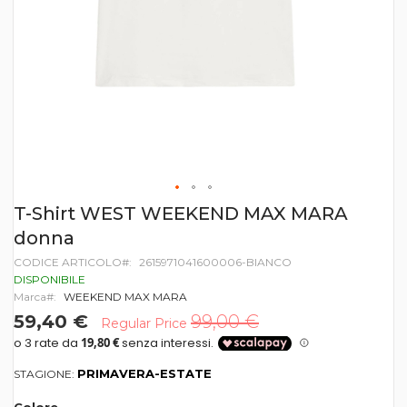
Vai
T-Shirt WEST WEEKEND MAX MARA
all'inizio
donna
della
galleria
CODICE ARTICOLO
2615971041600006-BIANCO
di
DISPONIBILE
immagini
Marca
WEEKEND MAX MARA
59,40 €
99,00 €
Regular Price
PRIMAVERA-ESTATE
STAGIONE: