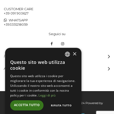
CUSTOMER CARE
+39 091 903627
WHATSAPP
+393351218059
Seguici su
×
INFORMAZIONI
Questo sito web utilizza
ITALIAN
cookie
ACCOUNT
ENGLISH
Questo sito web utilizza i cookie per
migliorare la tua esperienza di navigazione.
Utilizzando il nostro sito web acconsenti a
tutti i cookie in conformità con la nostra
policy per i cookie.
Leggi di più
Bertini group srl © 2015-2026 - P.I. 06076830824
Powered by
ACCETTA TUTTO
RIFIUTA TUTTO
Connecta