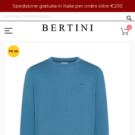
Spedizione gratuita in Italia per ordini oltre €200
Salta
S
al
contenuto
Ca
0
Vai
alla
PE 26
fine
della
galleria
di
immagini