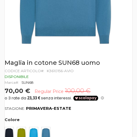
Vai
Maglia in cotone SUN68 uomo
all'inizio
CODICE ARTICOLO
K3610156-AVIO
della
galleria
DISPONIBILE
di
Marca
SUN68
immagini
70,00 €
100,00 €
Regular Price
PRIMAVERA-ESTATE
STAGIONE:
Colore