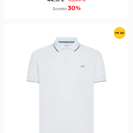
44,10 €
63,00 €
30%
Sconto
PE 26