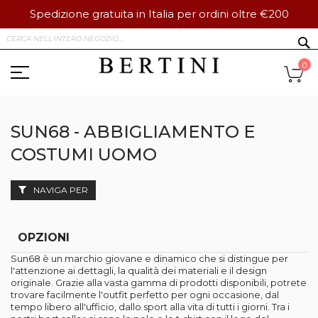
Spedizione gratuita in Italia per ordini oltre €200
Salta
S
al
contenuto
Ca
0
SUN68 - ABBIGLIAMENTO E
COSTUMI UOMO
NAVIGA PER
OPZIONI
Sun68 è un marchio giovane e dinamico che si distingue per
l'attenzione ai dettagli, la qualità dei materiali e il design
originale. Grazie alla vasta gamma di prodotti disponibili, potrete
trovare facilmente l'outfit perfetto per ogni occasione, dal
tempo libero all'ufficio, dallo sport alla vita di tutti i giorni. Tra i