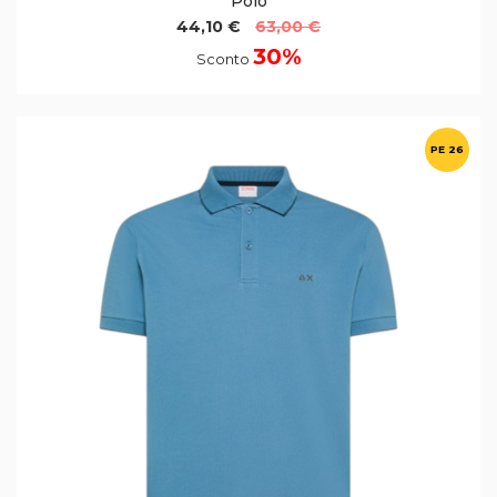
Polo
44,10 €
63,00 €
30%
Sconto
PE 26