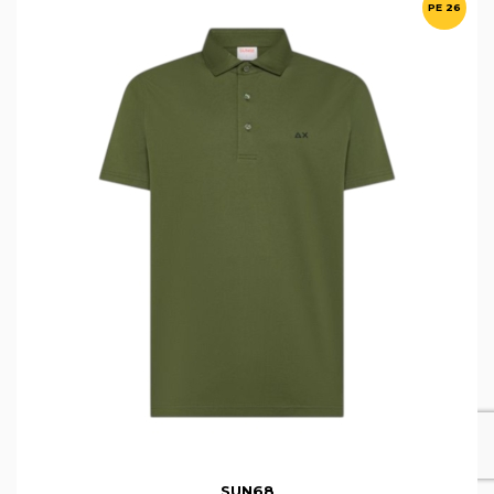
PE 26
SUN68