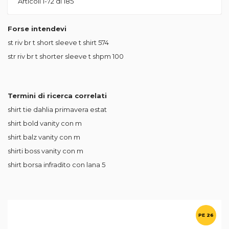
Articoli
1
-
72
di
185
Forse intendevi
st riv br t short sleeve t shirt
574
str riv br t shorter sleeve t shpm
100
Termini di ricerca correlati
shirt tie dahlia primavera estat
shirt bold vanity con m
shirt balz vanity con m
shirti boss vanity con m
shirt borsa infradito con lana 5
PE 26