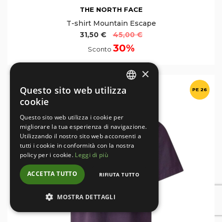
THE NORTH FACE
T-shirt Mountain Escape
31,50 €
45,00 €
30%
Sconto
×
Questo sito web utilizza
PE 26
ITALIAN
cookie
ENGLISH
Questo sito web utilizza i cookie per
migliorare la tua esperienza di navigazione.
Utilizzando il nostro sito web acconsenti a
tutti i cookie in conformità con la nostra
policy per i cookie.
Leggi di più
ACCETTA TUTTO
RIFIUTA TUTTO
MOSTRA DETTAGLI