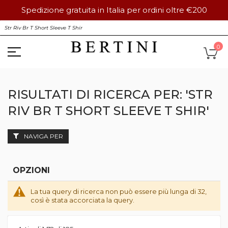
Spedizione gratuita in Italia per ordini oltre €200
Salta
S
al
contenuto
Ca
0
RISULTATI DI RICERCA PER: 'STR
RIV BR T SHORT SLEEVE T SHIR'
NAVIGA PER
OPZIONI
La tua query di ricerca non può essere più lunga di 32,
così è stata accorciata la query.