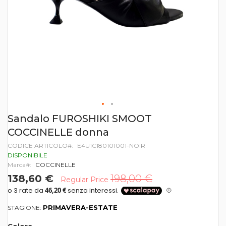
Vai
Sandalo FUROSHIKI SMOOT
all'inizio
COCCINELLE donna
della
galleria
CODICE ARTICOLO
E4U1C180101001-NOIR
di
DISPONIBILE
immagini
Marca
COCCINELLE
138,60 €
198,00 €
Regular Price
PRIMAVERA-ESTATE
STAGIONE: