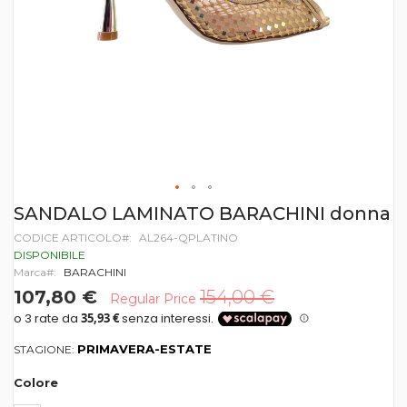
Vai
SANDALO LAMINATO BARACHINI donna
all'inizio
CODICE ARTICOLO
AL264-QPLATINO
della
galleria
DISPONIBILE
di
Marca
BARACHINI
immagini
107,80 €
154,00 €
Regular Price
PRIMAVERA-ESTATE
STAGIONE:
Colore