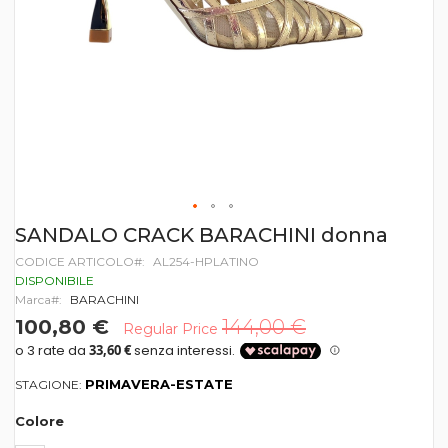
Vai
SANDALO CRACK BARACHINI donna
all'inizio
CODICE ARTICOLO
AL254-HPLATINO
della
galleria
DISPONIBILE
di
Marca
BARACHINI
immagini
100,80 €
144,00 €
Regular Price
PRIMAVERA-ESTATE
STAGIONE:
Colore