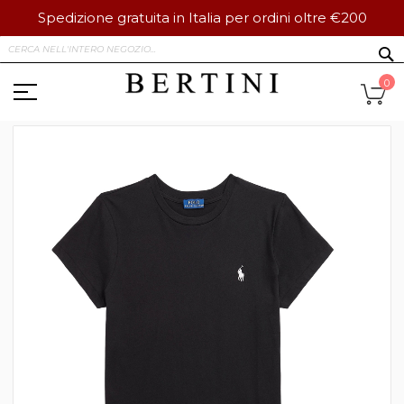
Spedizione gratuita in Italia per ordini oltre €200
Salta
S
al
contenuto
Ca
0
Vai
alla
fine
della
galleria
di
immagini