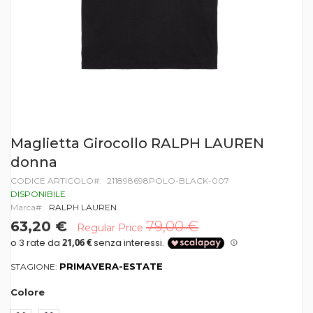
Vai
Maglietta Girocollo RALPH LAUREN
all'inizio
donna
della
galleria
CODICE ARTICOLO
211898698POLO-BLACK-007
di
DISPONIBILE
immagini
Marca
RALPH LAUREN
63,20 €
79,00 €
Regular Price
PRIMAVERA-ESTATE
STAGIONE:
Colore