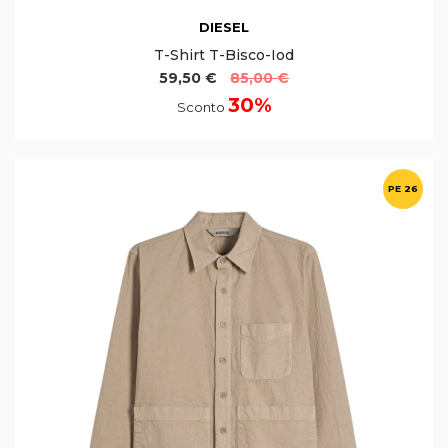
DIESEL
T-Shirt T-Bisco-Iod
59,50 €
85,00 €
30%
Sconto
PE 26