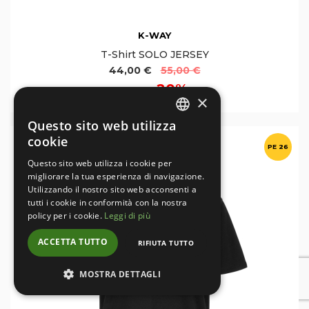
K-WAY
T-Shirt SOLO JERSEY
44,00 €
55,00 €
20%
Sconto
×
Questo sito web utilizza
ITALIAN
cookie
PE 26
ENGLISH
Questo sito web utilizza i cookie per
migliorare la tua esperienza di navigazione.
Utilizzando il nostro sito web acconsenti a
tutti i cookie in conformità con la nostra
policy per i cookie.
Leggi di più
ACCETTA TUTTO
RIFIUTA TUTTO
MOSTRA DETTAGLI