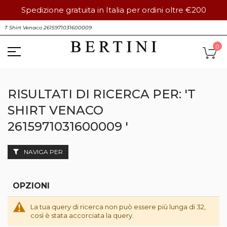
Spedizione gratuita in Italia per ordini oltre €200
Salta
S
al
contenuto
Ca
0
RISULTATI DI RICERCA PER: 'T
SHIRT VENACO
2615971031600009 '
NAVIGA PER
OPZIONI
La tua query di ricerca non può essere più lunga di 32,
così è stata accorciata la query.