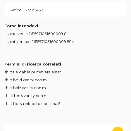
Articoli
1
-
72
di
433
Forse intendevi
t shine venic 2615971031600009
8
t saint venaco 2615971031600009
504
Termini di ricerca correlati
shirt tie dahlia primavera estat
shirt bold vanity con m
shirt balz vanity con m
shirti boss vanity con m
shirt borsa infradito con lana 5