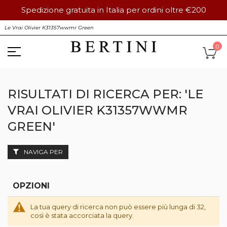
Spedizione gratuita in Italia per ordini oltre €200
Salta
S
al
contenuto
Ca
0
RISULTATI DI RICERCA PER: 'LE
VRAI OLIVIER K31357WWMR
GREEN'
NAVIGA PER
OPZIONI
La tua query di ricerca non può essere più lunga di 32,
così è stata accorciata la query.