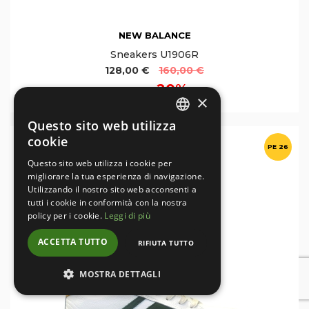
NEW BALANCE
Sneakers U1906R
128,00 €
160,00 €
20%
Sconto
×
Questo sito web utilizza
ITALIAN
cookie
PE 26
ENGLISH
Questo sito web utilizza i cookie per
migliorare la tua esperienza di navigazione.
Utilizzando il nostro sito web acconsenti a
tutti i cookie in conformità con la nostra
policy per i cookie.
Leggi di più
ACCETTA TUTTO
RIFIUTA TUTTO
MOSTRA DETTAGLI