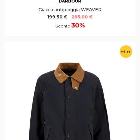
BARBOUR
Giacca antipioggia WEAVER
199,50 €
285,00 €
30%
Sconto
PE 26