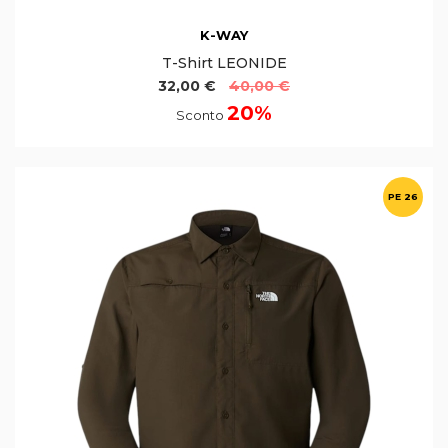
K-WAY
T-Shirt LEONIDE
32,00 €
40,00 €
20%
Sconto
PE 26