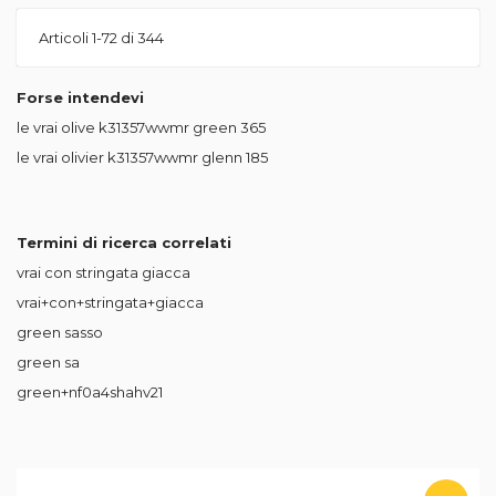
Articoli
1
-
72
di
344
Forse intendevi
le vrai olive k31357wwmr green
365
le vrai olivier k31357wwmr glenn
185
Termini di ricerca correlati
vrai con stringata giacca
vrai+con+stringata+giacca
green sasso
green sa
green+nf0a4shahv21