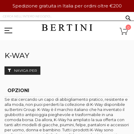
Spedizione gratuita in Italia per ordini oltre €200
Salta
S
al
contenuto
Ca
0
K-WAY
NAVIGA PER
OPZIONI
Se stai cercando un capo di abbigliamento pratico, resistente e
alla moda, non puoi perderti la collezione di K-Way disponibile
su Bertini Group. K-Way è il marchio italiano che ha inventato il
giubbotto antipioggia pieghevole e trasformabile in una
comoda borsa. Da allora, K-Way ha ampliato la sua offerta con
tanti altri modelli di giacche, piumini, felpe, pantaloni e accessori
per uomo, donna e bambino. Tutti i prodotti K-Way sono