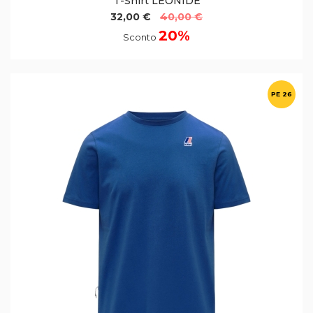
T-Shirt LEONIDE
32,00 €
40,00 €
20%
Sconto
PE 26