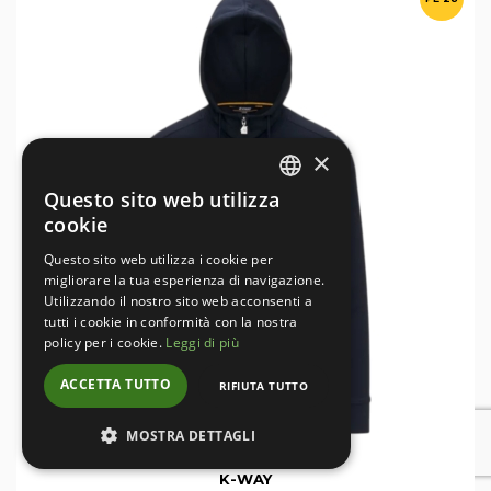
×
Questo sito web utilizza
ITALIAN
cookie
ENGLISH
Questo sito web utilizza i cookie per
migliorare la tua esperienza di navigazione.
Utilizzando il nostro sito web acconsenti a
tutti i cookie in conformità con la nostra
policy per i cookie.
Leggi di più
ACCETTA TUTTO
RIFIUTA TUTTO
MOSTRA DETTAGLI
K-WAY