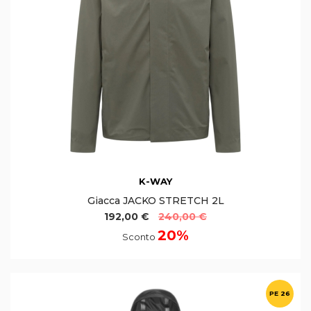
K-WAY
Giacca JACKO STRETCH 2L
192,00 €
240,00 €
20%
Sconto
PE 26