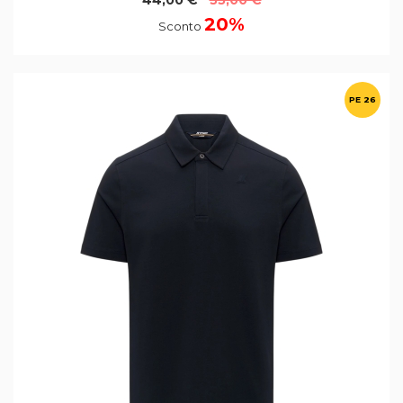
44,00 €
55,00 €
20%
Sconto
PE 26