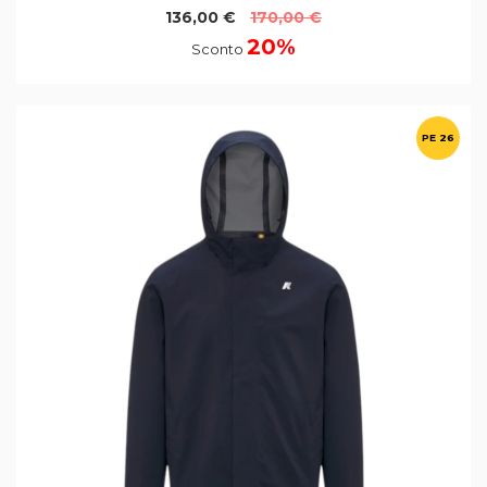
136,00 €
170,00 €
20%
Sconto
PE 26