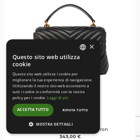
×
Questo sito web utilizza
ITALIAN
cookie
ENGLISH
Questo sito web utilizza i cookie per
migliorare la tua esperienza di navigazione.
Utilizzando il nostro sito web acconsenti a
tutti i cookie in conformità con la nostra
policy per i cookie.
Leggi di più
ACCETTA TUTTO
RIFIUTA TUTTO
PINKO
MOSTRA DETTAGLI
Mini Lady Love Bag Puff Chevron
345,00 €