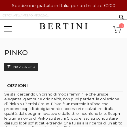
Spedizione gratuita in Italia per ordini oltre €200
Salta
S
al
contenuto
Ca
0
PINKO
NAVIGA PER
OPZIONI
Se stai cercando un brand di moda femminile che unisce
eleganza, glamour e originalità, non puoi perderti la collezione
di Pinko su Bertini Group. Pinko è un marchio italiano che
propone capi di abbigliamento, accessori e calzature di alta
qualità, dal design innovativo e dallo stile inconfondibile. Scopri
le ultime novità di Pinko su Bertini Group e lasciati conquistare
dai suoi look sofisticati e trendy. Che tu sia alla ricerca di un abito