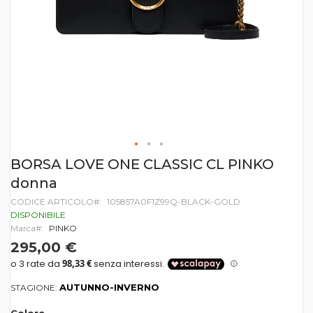
Vai
BORSA LOVE ONE CLASSIC CL PINKO
all'inizio
donna
della
galleria
CODICE ARTICOLO
105857A0F1Z99Q-BLACK-GOLD
di
DISPONIBILE
immagini
Marca
PINKO
295,00 €
AUTUNNO-INVERNO
STAGIONE: