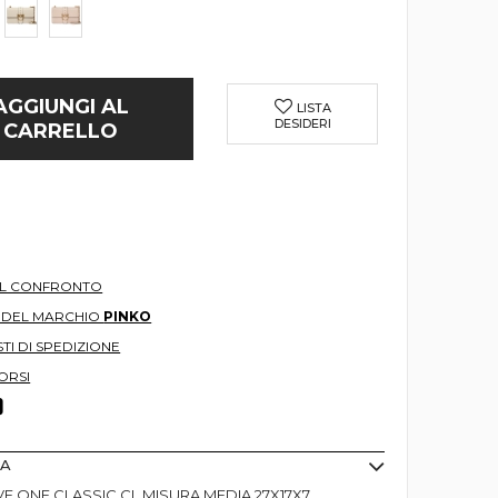
AGGIUNGI AL
LISTA
DESIDERI
CARRELLO
AL CONFRONTO
O DEL MARCHIO
PINKO
TI DI SPEDIZIONE
ORSI
MA
E ONE CLASSIC CL MISURA MEDIA 27X17X7