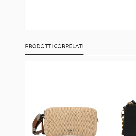
della
galleria
di
immagini
PRODOTTI CORRELATI