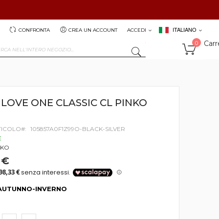
ITALIANO
CONFRONTA
CREA UN ACCOUNT
ACCEDI
Carr
0
SEARCH
LOVE ONE CLASSIC CL PINKO
TICOLO
105857A0F1Z99O-BLACK-SILVER
E
NKO
 €
AUTUNNO-INVERNO