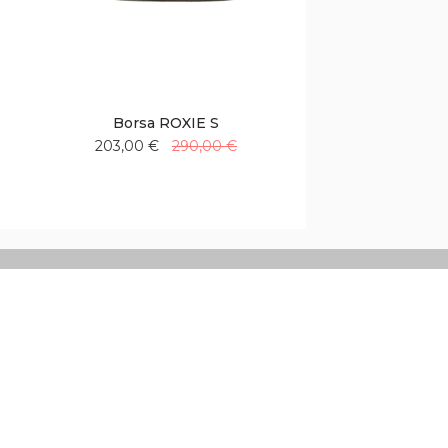
Borsa ROXIE S
203,00 €
290,00 €
Aggiungi
Aggiungi
alla
al
lista
confronto
desideri