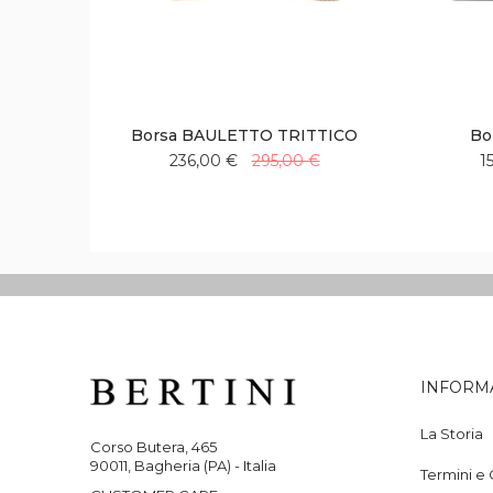
Borsa BAULETTO TRITTICO
Bo
236,00 €
295,00 €
1
Aggiungi
Aggiungi
alla
al
lista
confronto
desideri
INFORM
La Storia
Corso Butera, 465
90011, Bagheria (PA) - Italia
Termini e 