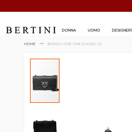
DONNA
UOMO
DESIGNER
HOME
BORSA LOVE ONE CLASSIC CL
Vai
alla
fine
della
galleria
di
immagini