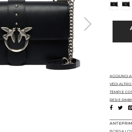
AGGIUNGI 
VEDI ALTR
TEMPI E COS
RESI E RIMB
ANTEPRI
BORSA LOV