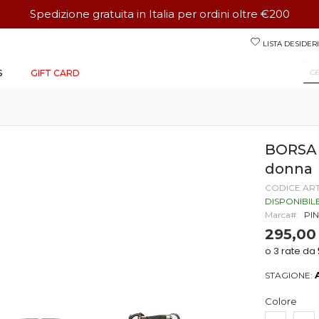
Spedizione gratuita in Italia per ordini oltre €200
Salta
LISTA DESIDERI
al
contenuto
S
GIFT CARD
BORSA 
donna
CODICE AR
DISPONIBIL
Marca
PI
295,00
STAGIONE:
Colore