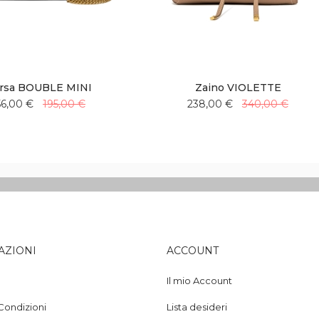
rsa BOUBLE MINI
Zaino VIOLETTE
56,00 €
195,00 €
238,00 €
340,00 €
Aggiungi
Aggiungi
Aggiungi
Aggiungi
alla
al
alla
al
lista
confronto
lista
confronto
desideri
desideri
AZIONI
ACCOUNT
Il mio Account
Condizioni
Lista desideri