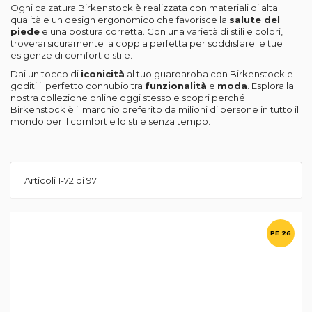
Ogni calzatura Birkenstock è realizzata con materiali di alta
qualità e un design ergonomico che favorisce la
salute del
piede
e una postura corretta. Con una varietà di stili e colori,
troverai sicuramente la coppia perfetta per soddisfare le tue
esigenze di comfort e stile.
Dai un tocco di
iconicità
al tuo guardaroba con Birkenstock e
goditi il ​​perfetto connubio tra
funzionalità
e
moda
. Esplora la
nostra collezione online oggi stesso e scopri perché
Birkenstock è il marchio preferito da milioni di persone in tutto il
mondo per il comfort e lo stile senza tempo.
Articoli
1
-
72
di
97
PE 26