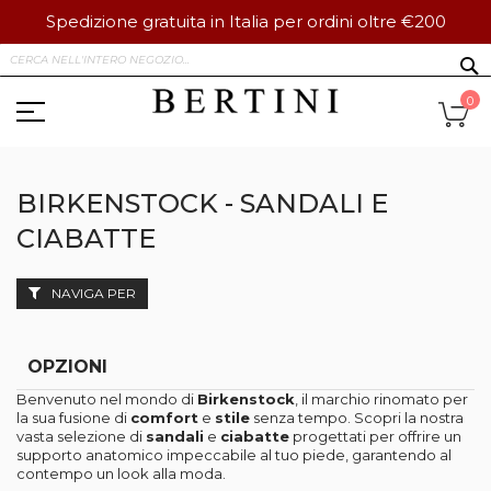
Spedizione gratuita in Italia per ordini oltre €200
Salta
S
al
contenuto
Ca
0
BIRKENSTOCK - SANDALI E
CIABATTE
NAVIGA PER
OPZIONI
Benvenuto nel mondo di
Birkenstock
, il marchio rinomato per
la sua fusione di
comfort
e
stile
senza tempo. Scopri la nostra
vasta selezione di
sandali
e
ciabatte
progettati per offrire un
supporto anatomico impeccabile al tuo piede, garantendo al
contempo un look alla moda.