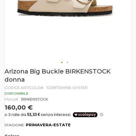
Vai
Arizona Big Buckle BIRKENSTOCK
all'inizio
donna
della
galleria
CODICE ARTICOLO
1031873SHINE-OYSTER
di
DISPONIBILE
immagini
Marca
BIRKENSTOCK
160,00 €
PRIMAVERA-ESTATE
STAGIONE: