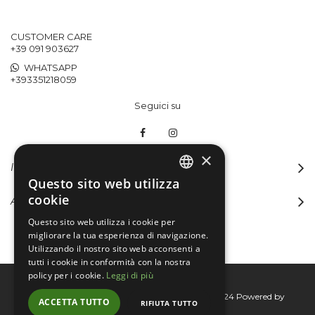
CUSTOMER CARE
+39 091 903627
WHATSAPP
+393351218059
Seguici su
×
INFORMAZIONI
Questo sito web utilizza
ITALIAN
cookie
ACCOUNT
ENGLISH
Questo sito web utilizza i cookie per
migliorare la tua esperienza di navigazione.
Utilizzando il nostro sito web acconsenti a
tutti i cookie in conformità con la nostra
policy per i cookie.
Leggi di più
Bertini group srl © 2015-2026 - P.I. 06076830824
Powered by
ACCETTA TUTTO
RIFIUTA TUTTO
Connecta