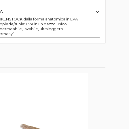
MA
IRKENSTOCK dalla forma anatomica in EVA
opiede/suola: EVA in un pezzo unico
mpermeabile, lavabile, ultraleggero
ermany”