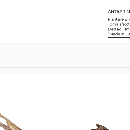
ANTEPRI
Plantare B
Tomaia/sott
Dettagli: i
“Made in G