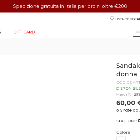
Spedizione gratuita in Italia per ordini oltre €200
Salta
LISTA DESIDERI
al
contenuto
S
GIFT CARD
Sandal
donna
CODICE AR
DISPONIBIL
Marca
BI
60,00 
STAGIONE:
Colore