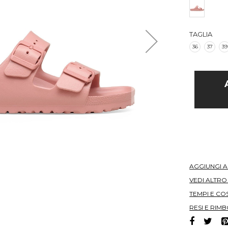
TAGLIA
36
37
39
AGGIUNGI 
VEDI ALTR
TEMPI E COS
RESI E RIMB