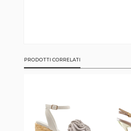
della
galleria
di
immagini
PRODOTTI CORRELATI