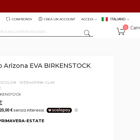
ITALIANO
CONFRONTA
CREA UN ACCOUNT
ACCEDI
Carr
0
SEARCH
o Arizona EVA BIRKENSTOCK
TICOLO
1031340PINK-CLAY
E
RKENSTOCK
€
PRIMAVERA-ESTATE