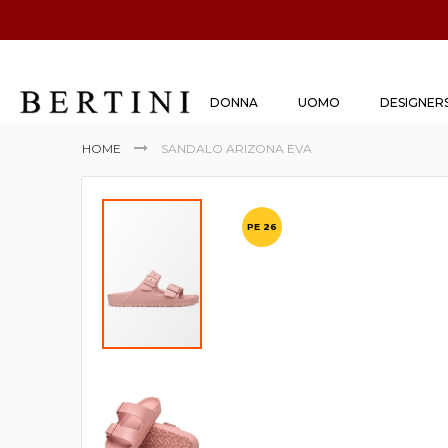
DONNA
UOMO
DESIGNER
HOME
SANDALO ARIZONA EVA
Vai
alla
PE 26
fine
della
galleria
di
immagini