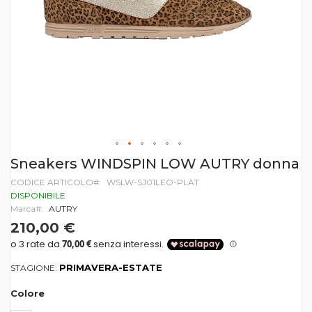
Vai
Sneakers WINDSPIN LOW AUTRY donna
all'inizio
CODICE ARTICOLO
WSLW-SJ01LEO-PLAT
della
galleria
DISPONIBILE
di
Marca
AUTRY
immagini
210,00 €
PRIMAVERA-ESTATE
STAGIONE:
Colore