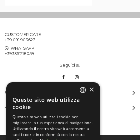
CUSTOMER CARE
+39 091 903627
WHATSAPP
+393351218059
Seguici su
×
INFORMAZIONI
Questo sito web utilizza
ITALIAN
cookie
ACCOUNT
ENGLISH
Questo sito web utilizza i cookie per
migliorare la tua esperienza di navigazione.
Utilizzando il nostro sito web acconsenti a
tutti i cookie in conformità con la nostra