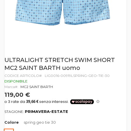
Vai
ULTRALIGHT STRETCH SWIM SHORT
all'inizio
MC2 SAINT BARTH uomo
della
galleria
CODICE ARTICOLO
LIG0016-00919LSPRING-GEO-TIE-30
di
DISPONIBILE
immagini
Marca
MC2 SAINT BARTH
119,00 €
PRIMAVERA-ESTATE
STAGIONE:
Colore
spring geo tie 30