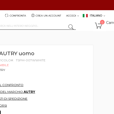
ITALIANO
CONFRONTA
CREA UN ACCOUNT
ACCEDI
Carr
0
SEARCH
t AUTRY uomo
TICOLO
TSPM-007WWHITE
IBILE
TRY
AL CONFRONTO
O DEL MARCHIO
AUTRY
TI DI SPEDIZIONE
ORSI