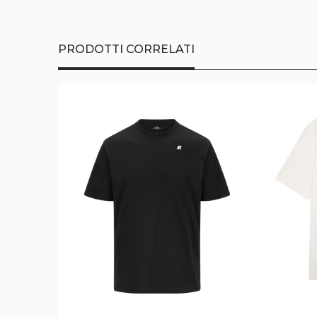
della
galleria
di
immagini
PRODOTTI CORRELATI