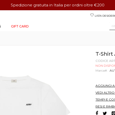
Spedizione gratuita in Italia per ordini oltre €200
Salta
LISTA DESIDERI
al
contenuto
S
GIFT CARD
T-Shir
CODICE AR
NON DISPON
Marca
AU
AGGIUNGI 
VEDI ALTR
TEMPI E COS
RESI E RIMB