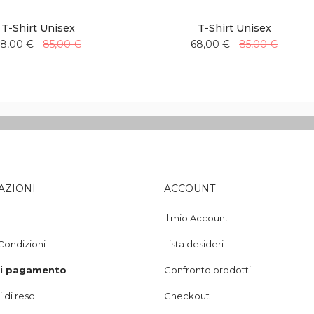
T-Shirt Unisex
T-Shirt Unisex
8,00 €
85,00 €
68,00 €
85,00 €
Aggiungi
Aggiungi
Aggiungi
Aggiungi
alla
al
alla
al
lista
confronto
lista
confronto
desideri
desideri
AZIONI
ACCOUNT
Il mio Account
Condizioni
Lista desideri
di pagamento
Confronto prodotti
 di reso
Checkout