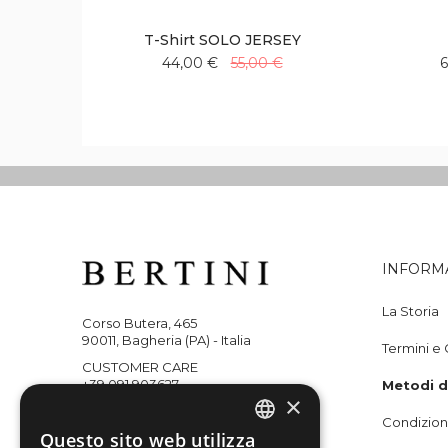
T-Shirt SOLO JERSEY
44,00 €
55,00 €
6
Aggiungi
Aggiungi
alla
al
lista
confronto
desideri
INFORM
La Storia
Corso Butera, 465
90011, Bagheria (PA) - Italia
Termini e 
CUSTOMER CARE
+39 091 903627
Metodi 
×
WHATSAPP
Condizioni
+393351218059
Questo sito web utilizza
ITALIAN