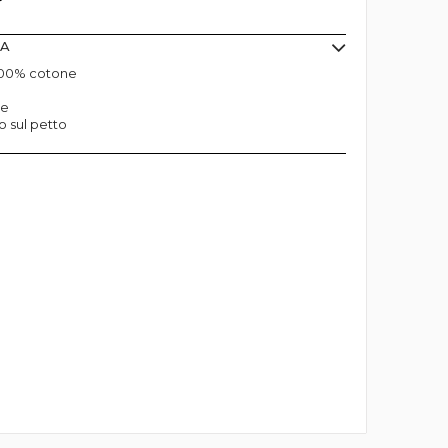
MA
 100% cotone
te
 sul petto