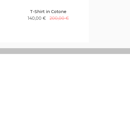
T-Shirt in Cotone
140,00 €
200,00 €
Aggiungi
Aggiungi
alla
al
lista
confronto
desideri