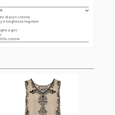
MA
lato di puro cotone
y e lunghezza regolare
ghe a giro
o
 100% cotone