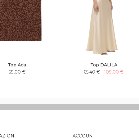
Top Ada
Top DALILA
69,00 €
65,40 €
109,00 €
Aggiungi
Aggiungi
Aggiungi
Aggiungi
alla
al
alla
al
lista
confronto
lista
confronto
desideri
desideri
AZIONI
ACCOUNT