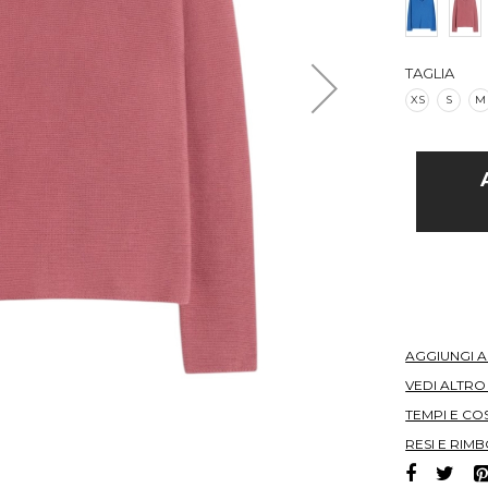
TAGLIA
XS
S
M
AGGIUNGI 
VEDI ALTR
TEMPI E COS
RESI E RIMB