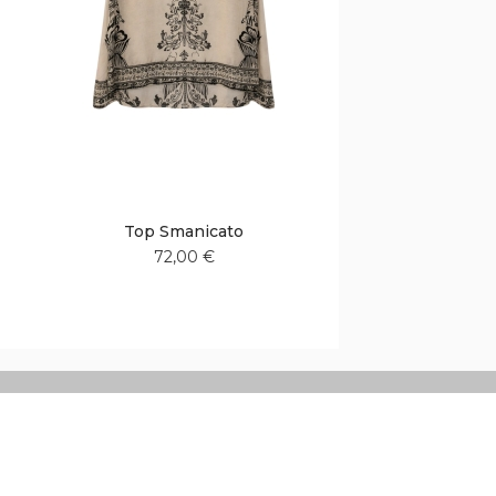
Top Smanicato
72,00 €
Aggiungi
Aggiungi
alla
al
lista
confronto
desideri