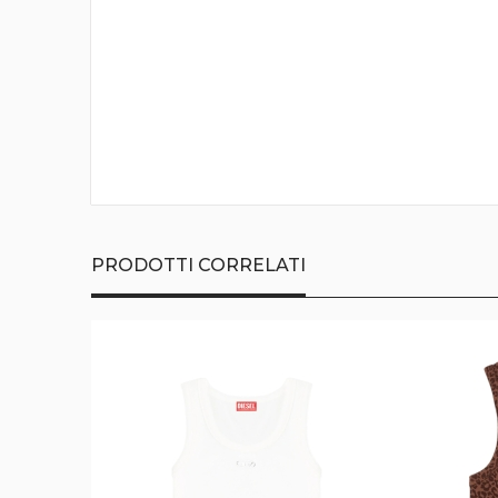
della
galleria
di
immagini
PRODOTTI CORRELATI