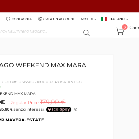
ITALIANO
CONFRONTA
CREA UN ACCOUNT
ACCEDI
Carr
0
SEARCH
a AGO WEEKEND MAX MARA
TICOLO
2615361221600003-ROSA-ANTICO
E
EKEND MAX MARA
 €
179,00 €
Regular Price
PRIMAVERA-ESTATE