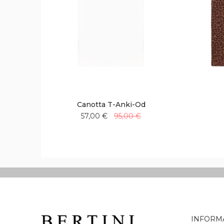
Canotta T-Anki-Od
57,00 €
95,00 €
Aggiungi
Aggiungi
alla
al
lista
confronto
desideri
INFORM