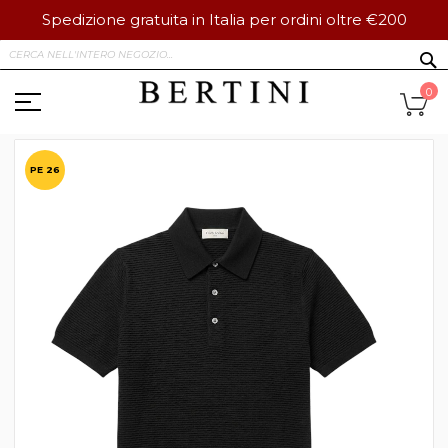
Spedizione gratuita in Italia per ordini oltre €200
Salta
S
al
contenuto
Ca
0
Vai
alla
PE 26
fine
della
galleria
di
immagini