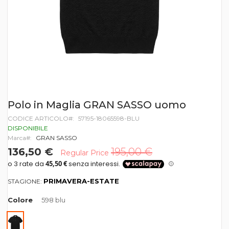
Vai
Polo in Maglia GRAN SASSO uomo
all'inizio
CODICE ARTICOLO
57195-18065598-BLU
della
galleria
DISPONIBILE
di
Marca
GRAN SASSO
immagini
136,50 €
195,00 €
Regular Price
PRIMAVERA-ESTATE
STAGIONE:
Colore
598 blu