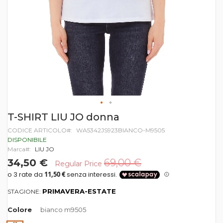
Vai
T-SHIRT LIU JO donna
all'inizio
CODICE ARTICOLO
WA5342JS923BIANCO-M9505
della
galleria
DISPONIBILE
di
Marca
LIU JO
immagini
34,50 €
69,00 €
Regular Price
PRIMAVERA-ESTATE
STAGIONE:
Colore
bianco m9505