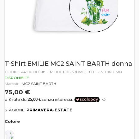
Vai
T-Shirt EMILIE MC2 SAINT BARTH donna
all'inizio
CODICE ARTICOLO
EMI0001-06139HMOJITO-FUN-01N-EMB
della
galleria
DISPONIBILE
di
Marca
MC2 SAINT BARTH
immagini
75,00 €
PRIMAVERA-ESTATE
STAGIONE:
Colore