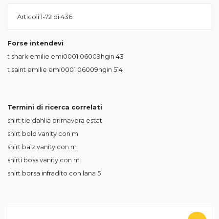
Articoli
1
-
72
di
436
Forse intendevi
t shark emilie emi0001 06009hgin
43
t saint emilie emi0001 06009hgin
514
Termini di ricerca correlati
shirt tie dahlia primavera estat
shirt bold vanity con m
shirt balz vanity con m
shirti boss vanity con m
shirt borsa infradito con lana 5