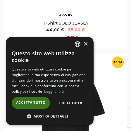
K-WAY
T-Shirt SOLO JERSEY
44,00 €
55,00 €
20%
Sconto
×
Questo sito web utilizza
ITALIAN
cookie
PE 26
ENGLISH
Questo sito web utilizza i cookie per
migliorare la tua esperienza di navigazione.
Utilizzando il nostro sito web acconsenti a
tutti i cookie in conformità con la nostra
policy per i cookie.
Leggi di più
ACCETTA TUTTO
RIFIUTA TUTTO
MOSTRA DETTAGLI