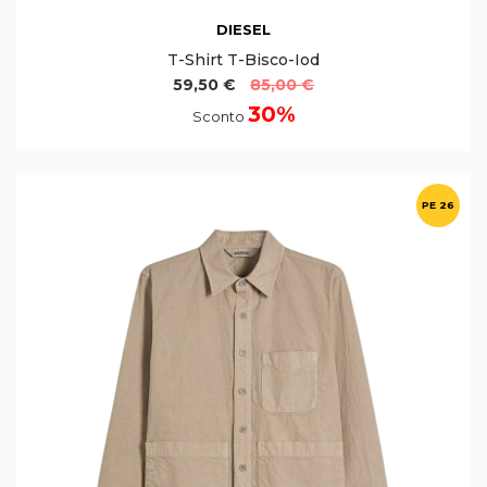
DIESEL
T-Shirt T-Bisco-Iod
59,50 €
85,00 €
30%
Sconto
PE 26