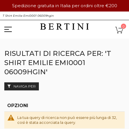
Spedizione gratuita in Italia per ordini oltre €200
Salta
S
al
contenuto
Ca
0
RISULTATI DI RICERCA PER: 'T
SHIRT EMILIE EMI0001
06009HGIN'
NAVIGA PER
OPZIONI
La tua query di ricerca non può essere più lunga di 32,
così è stata accorciata la query.