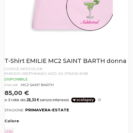
Vai
T-Shirt EMILIE MC2 SAINT BARTH donna
all'inizio
CODICE ARTICOLO
della
EMI0001-05937HMARG-ADD-20-STRASS-EMB
galleria
di
DISPONIBILE
immagini
Marca
MC2 SAINT BARTH
85,00 €
PRIMAVERA-ESTATE
STAGIONE:
Colore