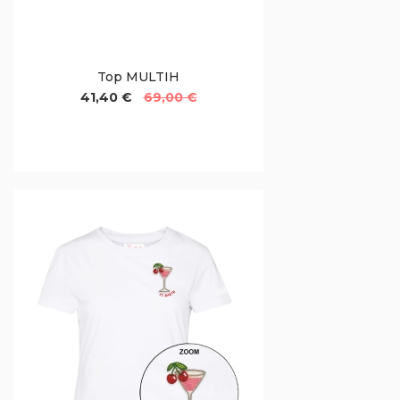
Top MULTIH
41,40 €
69,00 €