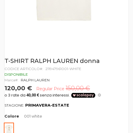
Vai
T-SHIRT RALPH LAUREN donna
all'inizio
CODICE ARTICOLO
211947961001-WHITE
della
galleria
DISPONIBILE
di
Marca
RALPH LAUREN
immagini
120,00 €
150,00 €
Regular Price
PRIMAVERA-ESTATE
STAGIONE:
Colore
001 white