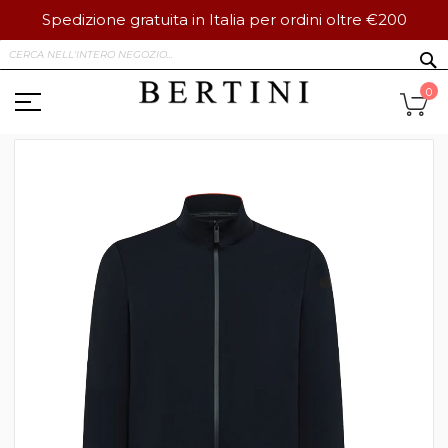
Spedizione gratuita in Italia per ordini oltre €200
Salta
S
al
contenuto
Ca
0
Vai
alla
fine
della
galleria
di
immagini