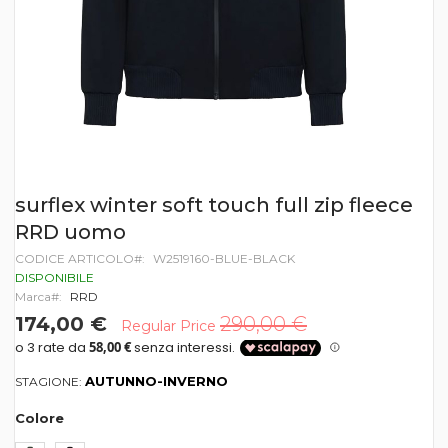
Vai
surflex winter soft touch full zip fleece
all'inizio
RRD uomo
della
galleria
CODICE ARTICOLO
W2519160-BLUE-BLACK
di
DISPONIBILE
immagini
Marca
RRD
174,00 €
290,00 €
Regular Price
AUTUNNO-INVERNO
STAGIONE:
Colore