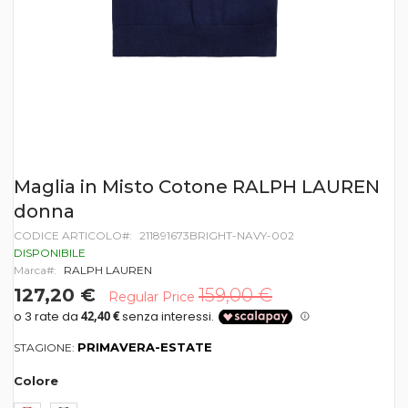
Vai
Maglia in Misto Cotone RALPH LAUREN
all'inizio
donna
della
galleria
CODICE ARTICOLO
211891673BRIGHT-NAVY-002
di
DISPONIBILE
immagini
Marca
RALPH LAUREN
127,20 €
159,00 €
Regular Price
PRIMAVERA-ESTATE
STAGIONE:
Colore