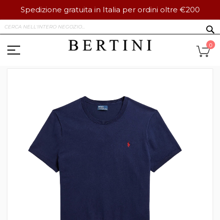
Spedizione gratuita in Italia per ordini oltre €200
Salta
S
al
contenuto
Ca
0
Vai
alla
fine
della
galleria
di
immagini