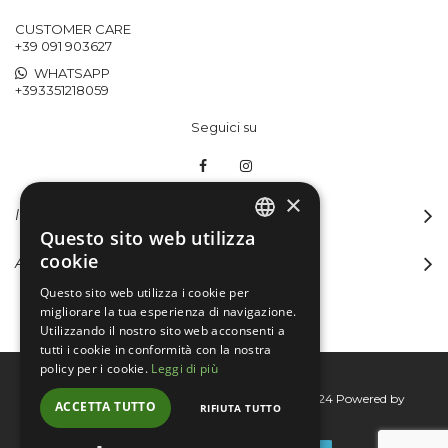
CUSTOMER CARE
+39 091 903627
WHATSAPP
+393351218059
Seguici su
×
INFORMAZIONI
Questo sito web utilizza
ITALIAN
cookie
ACCOUNT
ENGLISH
Questo sito web utilizza i cookie per
migliorare la tua esperienza di navigazione.
Utilizzando il nostro sito web acconsenti a
tutti i cookie in conformità con la nostra
policy per i cookie.
Leggi di più
Bertini group srl © 2015-2026 - P.I. 06076830824
Powered by
ACCETTA TUTTO
RIFIUTA TUTTO
Connecta