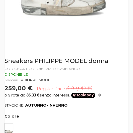
Vai
Sneakers PHILIPPE MODEL donna
all'inizio
CODICE ARTICOLO
PRLD-SVS1BIANCO
della
galleria
DISPONIBILE
di
Marca
PHILIPPE MODEL
immagini
259,00 €
370,00 €
Regular Price
AUTUNNO-INVERNO
STAGIONE:
Colore