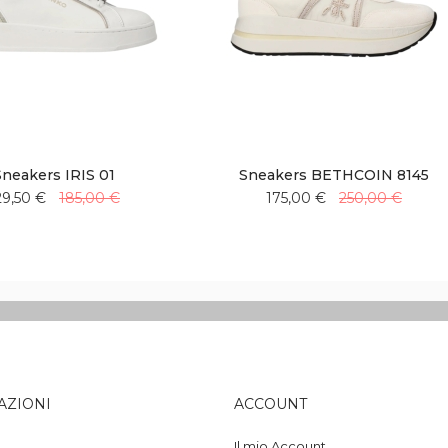
Sneakers IRIS 01
Sneakers BETHCOIN 8145
29,50 €
185,00 €
175,00 €
250,00 €
Aggiungi
Aggiungi
Aggiungi
Aggiungi
alla
al
alla
al
lista
confronto
lista
confronto
desideri
desideri
AZIONI
ACCOUNT
Il mio Account