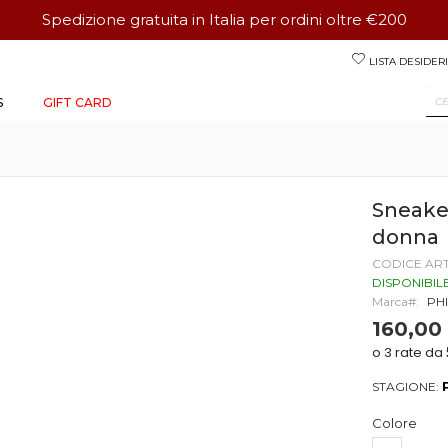
Spedizione gratuita in Italia per ordini oltre €200
Salta
LISTA DESIDERI
al
contenuto
S
GIFT CARD
Sneake
donna
CODICE AR
DISPONIBIL
Marca
PH
160,00
STAGIONE:
Colore