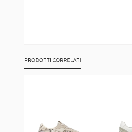
della
galleria
di
immagini
PRODOTTI CORRELATI