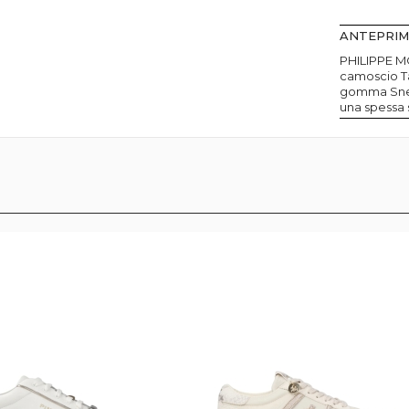
ANTEPRI
PHILIPPE M
camoscio Ta
gomma Sneak
una spessa 