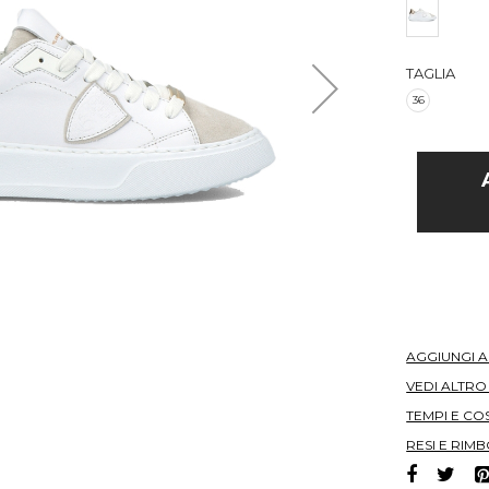
TAGLIA
36
AGGIUNGI 
VEDI ALTR
TEMPI E COS
RESI E RIMB