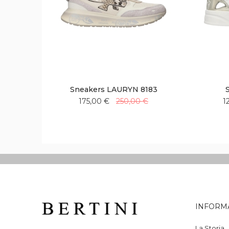
Sneakers LAURYN 8183
175,00 €
250,00 €
1
Aggiungi
Aggiungi
alla
al
lista
confronto
desideri
INFORM
La Storia