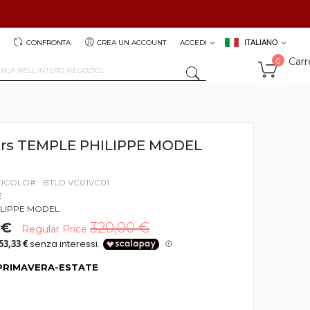
ITALIANO
CONFRONTA
CREA UN ACCOUNT
ACCEDI
Carr
0
SEARCH
rs TEMPLE PHILIPPE MODEL
TICOLO
BTLD VC01VC01
E
ILIPPE MODEL
 €
320,00 €
Regular Price
PRIMAVERA-ESTATE