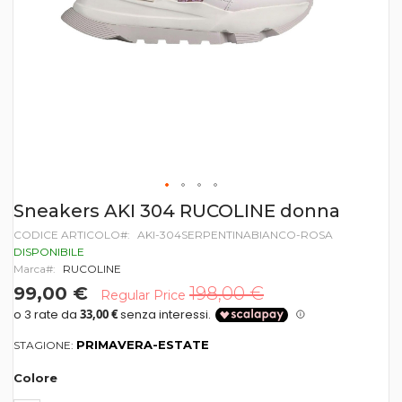
Vai
Sneakers AKI 304 RUCOLINE donna
all'inizio
CODICE ARTICOLO
AKI-304SERPENTINABIANCO-ROSA
della
galleria
DISPONIBILE
di
Marca
RUCOLINE
immagini
99,00 €
198,00 €
Regular Price
PRIMAVERA-ESTATE
STAGIONE:
Colore