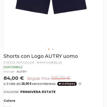
Vai
Shorts con Logo AUTRY uomo
all'inizio
CODICE ARTICOLO
SHPM-005BBLUE
della
galleria
DISPONIBILE
di
Marca
AUTRY
immagini
84,00 €
105,00 €
Regular Price
PRIMAVERA-ESTATE
STAGIONE:
Colore