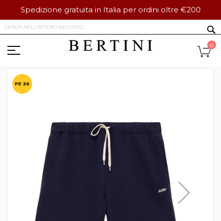
Spedizione gratuita in Italia per ordini oltre €200
Salta
S
al
contenuto
Ca
0
Vai
alla
PE 26
fine
della
galleria
di
immagini