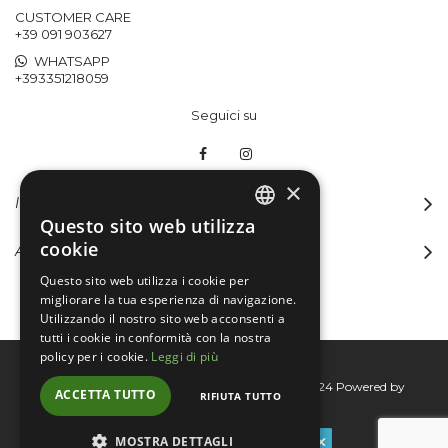
CUSTOMER CARE
+39 091 903627
WHATSAPP
+393351218059
Seguici su
×
INFORMAZIONI
Questo sito web utilizza
ITALIAN
cookie
ACCOUNT
ENGLISH
Questo sito web utilizza i cookie per
migliorare la tua esperienza di navigazione.
Utilizzando il nostro sito web acconsenti a
tutti i cookie in conformità con la nostra
policy per i cookie.
Leggi di più
Bertini group srl © 2015-2026 - P.I. 06076830824
Powered by
ACCETTA TUTTO
RIFIUTA TUTTO
Connecta
MOSTRA DETTAGLI