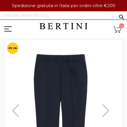
Spedizione gratuita in Italia per ordini oltre €200
Salta
S
al
contenuto
Ca
0
Vai
alla
PE 26
fine
della
galleria
di
immagini