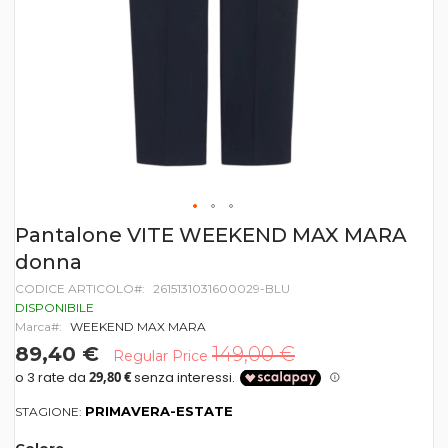
Vai
Pantalone VITE WEEKEND MAX MARA
all'inizio
donna
della
galleria
CODICE ARTICOLO
2615131031600029-BLU
di
DISPONIBILE
immagini
Marca
WEEKEND MAX MARA
89,40 €
149,00 €
Regular Price
PRIMAVERA-ESTATE
STAGIONE: