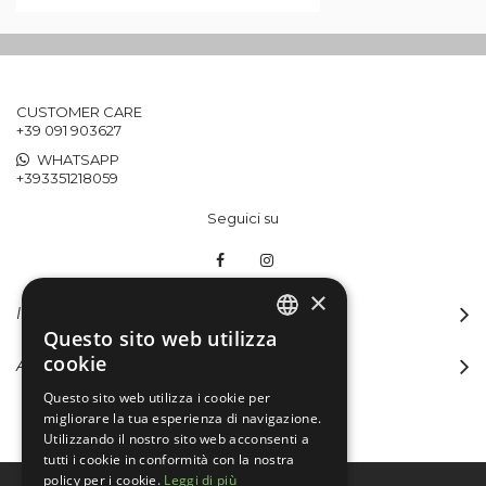
CUSTOMER CARE
+39 091 903627
WHATSAPP
+393351218059
Seguici su
×
INFORMAZIONI
Questo sito web utilizza
ITALIAN
cookie
ACCOUNT
ENGLISH
Questo sito web utilizza i cookie per
migliorare la tua esperienza di navigazione.
Utilizzando il nostro sito web acconsenti a
tutti i cookie in conformità con la nostra
policy per i cookie.
Leggi di più