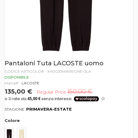
Vai
Pantaloni Tuta LACOSTE uomo
all'inizio
CODICE ARTICOLO
XH0033MARRONE-3LA
della
galleria
DISPONIBILE
di
Marca
LACOSTE
immagini
135,00 €
150,00 €
Regular Price
PRIMAVERA-ESTATE
STAGIONE:
Colore