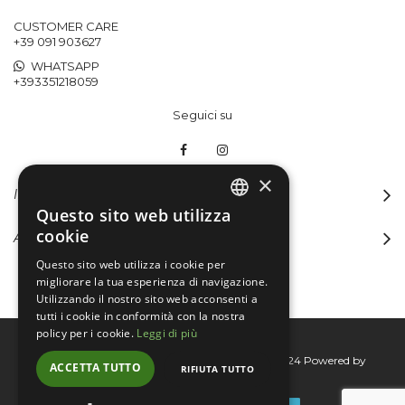
CUSTOMER CARE
+39 091 903627
WHATSAPP
+393351218059
Seguici su
×
INFORMAZIONI
Questo sito web utilizza
ITALIAN
cookie
ACCOUNT
ENGLISH
Questo sito web utilizza i cookie per
migliorare la tua esperienza di navigazione.
Utilizzando il nostro sito web acconsenti a
tutti i cookie in conformità con la nostra
policy per i cookie.
Leggi di più
Bertini group srl © 2015-2026 - P.I. 06076830824
Powered by
ACCETTA TUTTO
RIFIUTA TUTTO
Connecta