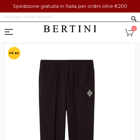
Spedizione gratuita in Italia per ordini oltre €200
Salta
S
al
contenuto
Ca
0
Vai
alla
PE 26
fine
della
galleria
di
immagini