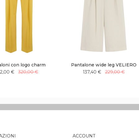
loni con logo charm
Pantalone wide leg VELIERO
92,00 €
320,00 €
137,40 €
229,00 €
Aggiungi
Aggiungi
Aggiungi
Aggiungi
alla
al
alla
al
lista
confronto
lista
confronto
desideri
desideri
AZIONI
ACCOUNT