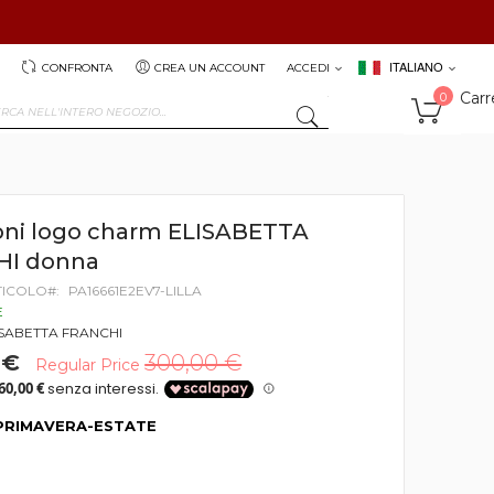
ITALIANO
CONFRONTA
CREA UN ACCOUNT
ACCEDI
Carr
0
SEARCH
oni logo charm ELISABETTA
HI donna
TICOLO
PA16661E2EV7-LILLA
E
ISABETTA FRANCHI
 €
300,00 €
Regular Price
PRIMAVERA-ESTATE