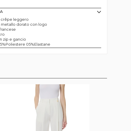
MA
n crêpe leggero
n metallo dorato con logo
 francese
tro
n zip e gancio
95%Poliestere 05%Elastane