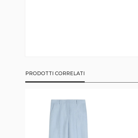
della
galleria
di
immagini
PRODOTTI CORRELATI