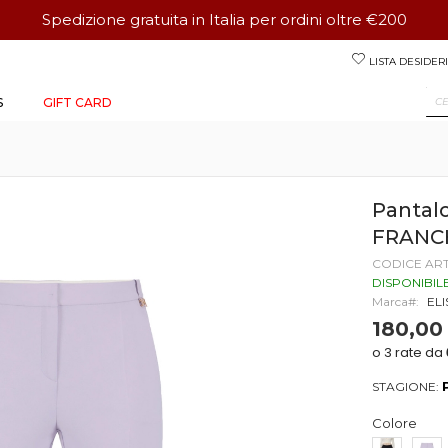
Spedizione gratuita in Italia per ordini oltre €200
Salta
LISTA DESIDERI
al
contenuto
S
GIFT CARD
Pantal
FRANC
CODICE AR
DISPONIBIL
Marca
EL
180,00
STAGIONE:
Colore