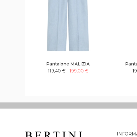
Pantalone MALIZIA
Panta
119,40 €
199,00 €
1
Aggiungi
Aggiungi
alla
al
lista
confronto
desideri
INFORM