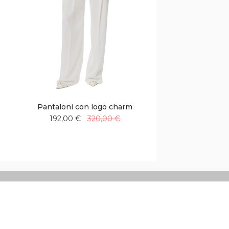
Pantaloni con logo charm
192,00 €
320,00 €
Aggiungi
Aggiungi
alla
al
lista
confronto
desideri