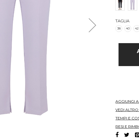
TAGLIA
38
40
42
AGGIUNGI 
VEDI ALTR
TEMPI E COS
RESI E RIMB